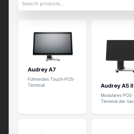
Search products
Audrey A7
Führendes Touch-POS-
Terminal
Audrey A5 II
Modulares POS-
Terminal der nä
Generation