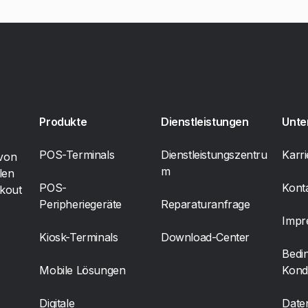
Produkte
Dienstleistungen
Unt
POS-Terminals
Dienstleistungszentru
Karri
 von
m
len
POS-
Kont
ckout
Peripheriegeräte
Reparaturanfrage
Impr
Kiosk-Terminals
Download-Center
Bedi
Mobile Lösungen
Kond
Digitale
Date