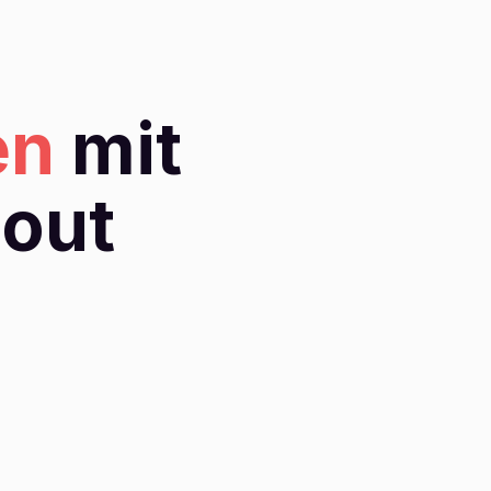
fen
mit
-out