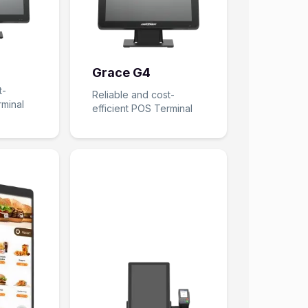
Grace G4
t-
Reliable and cost-
rminal
efficient POS Terminal