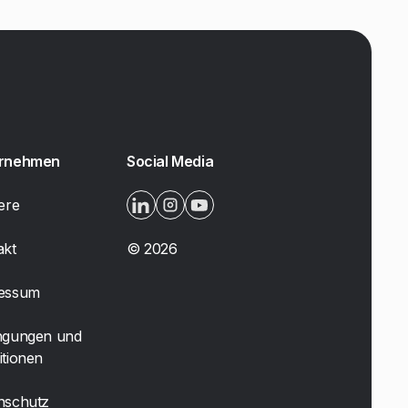
ernehmen
Social Media
ere
akt
©
2026
essum
ngungen und
itionen
nschutz