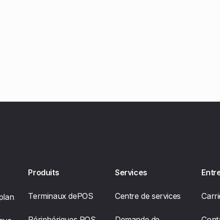
Produits
Services
Entr
Terminaux dePOS
Centre de services
Carri
plan
Périphériques POS
Demande de
Cont