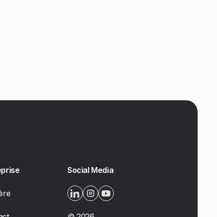
eprise
Social Media
ère
act
©
2026