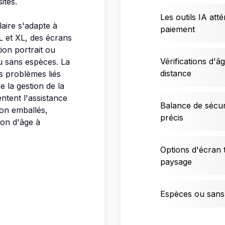
ites.
Les outils IA att
aire s'adapte à
paiement
L et XL, des écrans
tion portrait ou
Vérifications d'â
u sans espèces. La
distance
es problèmes liés
re la gestion de la
ntent l'assistance
Balance de sécu
non emballés,
précis
tion d'âge à
Options d'écran t
paysage
Espèces ou sans