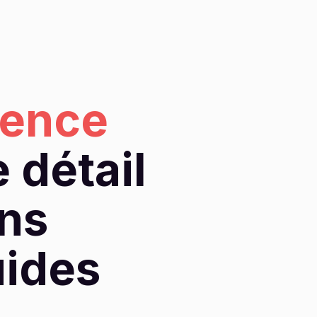
ience
 détail
ons
uides