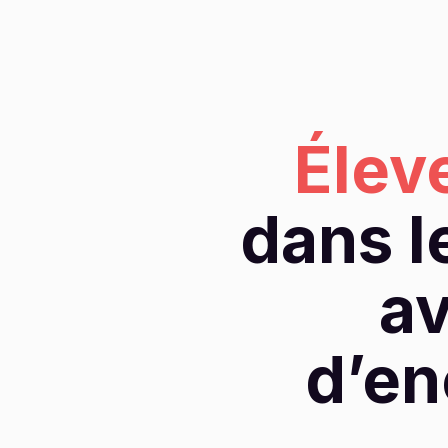
Élev
dans l
av
d’en