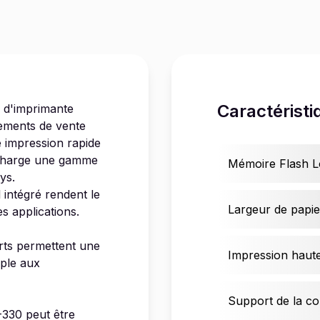
Caractéristi
n d'imprimante
ements de vente
ne impression rapide
n charge une gamme
Mémoire Flash 
ys.
 intégré rendent le
Largeur de papi
s applications.
rts permettent une
Impression haut
mple aux
Support de la co
-330 peut être