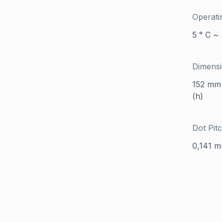
Operati
5 ° C ~
Dimens
152 mm 
(h)
Dot Pit
0,141 