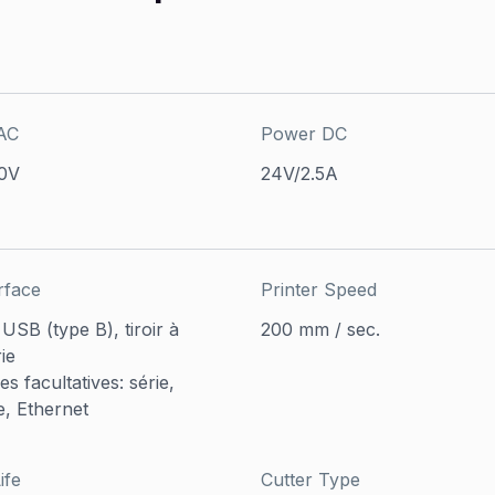
AC
Power DC
0V
24V/2.5A
rface
Printer Speed
USB (type B), tiroir à
200 mm / sec.
ie
es facultatives: série,
e, Ethernet
ife
Cutter Type