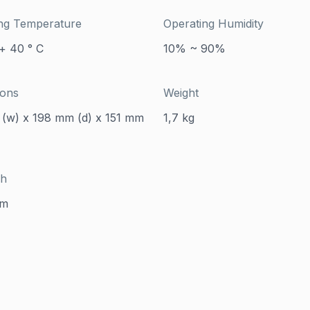
ng Temperature
Operating Humidity
 + 40 ° C
10% ~ 90%
ions
Weight
(w) x 198 mm (d) x 151 mm
1,7 kg
ch
mm