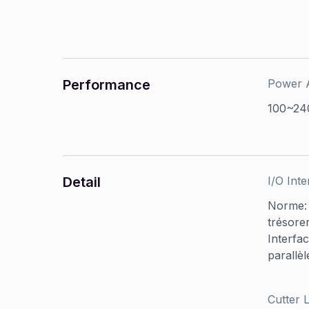
Performance
Power 
100~24
Detail
I/O Inte
Norme: 
trésorer
Interfac
parallèl
Cutter L