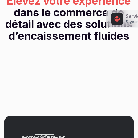
Élevez votre expérience
dans le commerce de
Servi
détail avec des solutions
5-year
d’encaissement fluides