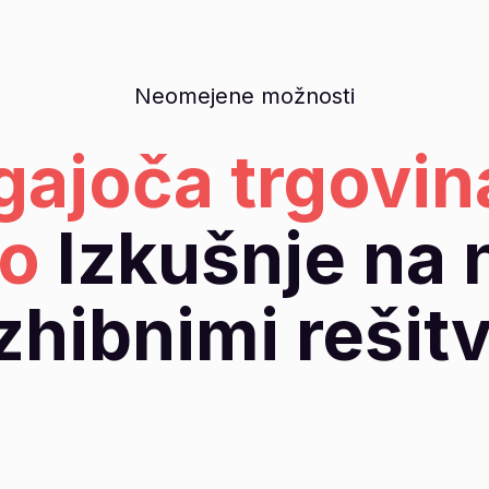
Neomejene možnosti
gajoča trgovin
o
Izkušnje na 
zhibnimi rešit