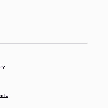
ity
om.tw