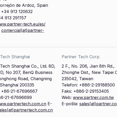
orrejón de Ardoz, Spain
: +34 913 120632
34 913 291157
ww.partner-tech.eu/es/
:
comercial(at)partner-
 Tech Shanghai
Partner Tech Corp.
Tech Shanghai Co., Ltd. 8D,
2 F., No. 206, Jian 8th Rd.,
g D, No 207, BenQ Business
Zhonghe Dist., New Taipei C
onghong Road, Changning
235042, Taiwan
, Shanghai 200335
Telefon: +886-2-29188500
n: +86-21-67696667
Faks: +886-2-29153405
86-21-67696699
Web:
www.partner.com.tw
ww.partnertech.com.cn
E-
E-pošta:
sales(at)partner.c
ales(at)partnertech.com.cn