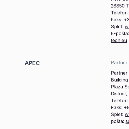
28850 T
Telefon
Faks: +
Splet:
w
E-pošta
tech.eu
APEC
Partner
Partner 
Buildin
Plaza S
District
Telefo
Faks: +
Splet:
w
pošta:
s