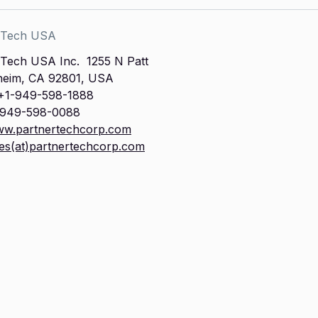
 Tech USA
 Tech USA Inc. 1255 N Patt
heim, CA 92801, USA
+1-949-598-1888
-949-598-0088
w.partnertechcorp.com
les(at)partnertechcorp.com