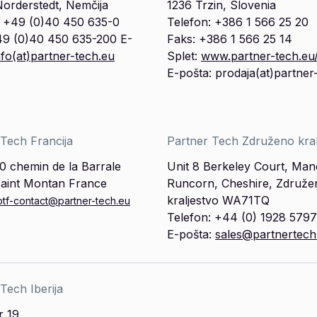
orderstedt, Nemčija
1236 Trzin, Slovenia
: +49 (0)40 450 635-0
Telefon: +386 1 566 25 20
49 (0)40 450 635-200 E-
Faks: +386 1 566 25 14
nfo(at)partner-tech.eu
Splet:
www.partner-tech.eu/
E-pošta: prodaja(at)partner
 Tech Francija
Partner Tech Združeno kral
0 chemin de la Barrale
Unit 8 Berkeley Court, Man
aint Montan France
Runcorn, Cheshire, Združe
kraljestvo WA71TQ
ptf-contact@partner-tech.eu
Telefon: +44 (0) 1928 579
E-pošta:
sales@partnertec
Tech Iberija
r 19