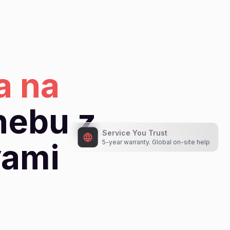
a na
nebu z
vami