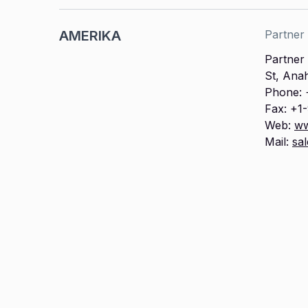
AMERIKA
Partner
Partner
St, Ana
Phone: 
Fax: +1
Web:
ww
Mail:
sa