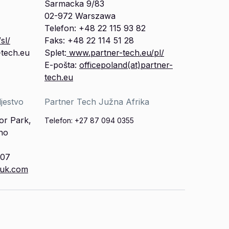
Sarmacka 9/83
02-972 Warszawa
Telefon: +48 22 115 93 82
sl/
Faks: +48 22 114 51 28
-tech.eu
Splet:
www.partner-tech.eu/pl/
E-pošta:
officepoland(at)partner-
tech.eu
jestvo
Partner Tech Južna Afrika
or Park,
Telefon: +27 87 094 0355
no
707
huk.com