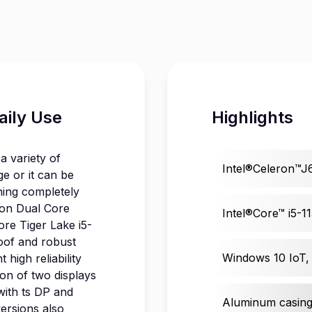
aily Use
Highlights
 variety of
Intel®Celeron™J6
ge or it can be
ning completely
tion Dual Core
Intel®Core™ i5-1
ore Tiger Lake i5-
roof and robust
Windows 10 IoT,
high reliability
on of two displays
with ts DP and
Aluminum casin
ersions also