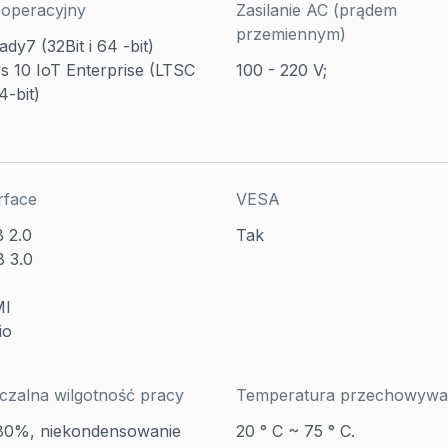
operacyjny
Zasilanie AC (prądem
przemiennym)
dy7 (32Bit i 64 -bit)
 10 IoT Enterprise (LTSC
100 - 220 V;
4-bit)
rface
VESA
 2.0
Tak
 3.0
MI
io
zalna wilgotność pracy
Temperatura przechowywa
80%, niekondensowanie
20 ° C ~ 75 ° C.