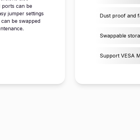
l ports can be
asy jumper settings
Dust proof and f
ve can be swapped
intenance.
Swappable stora
Support VESA 