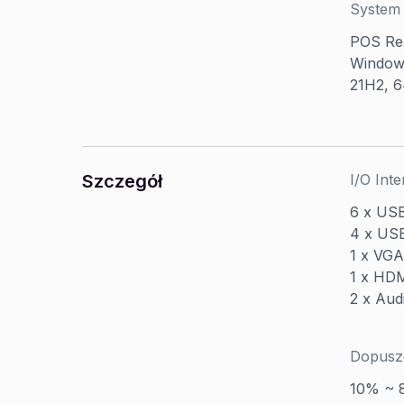
System 
POS Rea
Windows
21H2, 6
Szczegół
I/O Inte
6 x USB
4 x USB
1 x VGA
1 x HD
2 x Aud
Dopuszc
10% ~ 