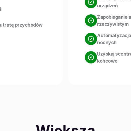
urządzeń
ą
Zapobieganie a
rzeczywistym
 utratę przychodów
Automatyzacja
nocnych
Uzyskaj scentr
końcowe
Większa