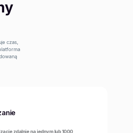
ny
je czas,
platforma
udowaną
zanie
zacje zdalnie na jednym lub 1000