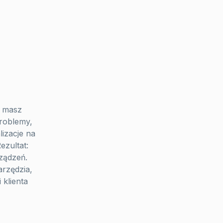
h masz
problemy,
lizacje na
ezultat:
rządzeń.
rzędzia,
 klienta