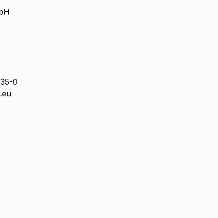
mbH
635-0
.eu