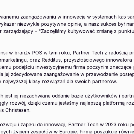
hwianemu zaangażowaniu w innowacje w systemach kas s
kazał niezwykle pozytywne opinie, a nasz sukces był nam
or zarządzający – "Zaczęliśmy kultywować zmianę z punkt
sji w branży POS w tym roku, Partner Tech z radością pr
 remarketingu, oraz Redditus, przyszłościowego innowator
skiemu podejściu inwestycyjnemu firma poczyniła znaczące
edla jej zdecydowane zaangażowanie w przewodzenie postę
e najwyższej klasy rozwiązań dla swoich partnerów.
 jest jej niezachwiane oddanie bazie użytkowników i par
ągły rozwój, dzięki czemu jesteśmy najlepszą platformą ro
is Christesen.
zwoju i zapału do innowacji, Partner Tech w 2023 roku 
iących życiem zespołów w Europie. Firma poszukuje równ