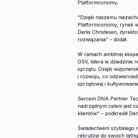
Platformconomy.
"Dzięki naszemu niezac
Platformconomy, rynek wy
Denis Christesen, dyrekt
rozwiązania" – dodał.
W ramach ambitnej ekspan
GSV, lidera w dziedzinie
sprzętu. Dzięki wizjoner
i rozwoju, co odzwierci
sprzętowej i kultywowani
Sercem DNA Partner Tech
nadrzędnym celem jest ci
klientów" – podkreślił Den
Świadectwem szybkiego ro
rekrutów do swoich tętn