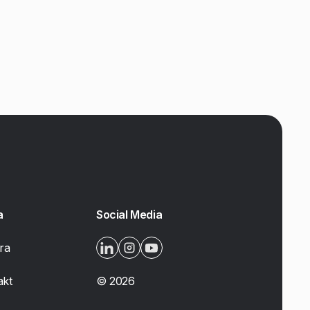
a
Social Media
ra
akt
©
2026