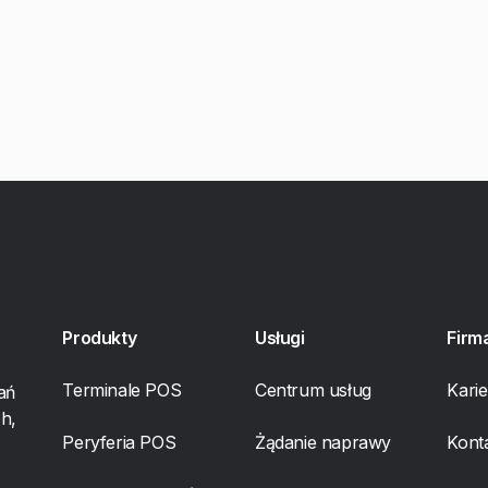
Produkty
Usługi
Firm
Terminale POS
Centrum usług
Karie
ań
h,
Peryferia POS
Żądanie naprawy
Kont