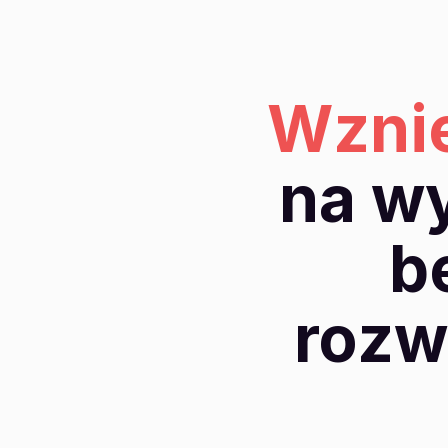
Wznie
na w
b
rozw