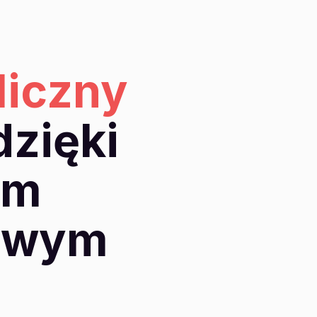
liczny
zięki
ym
sowym