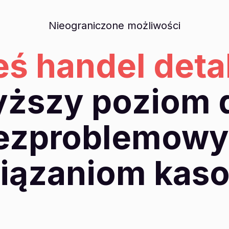
Nieograniczone możliwości
ś handel deta
yższy poziom d
ezproblemow
iązaniom ka