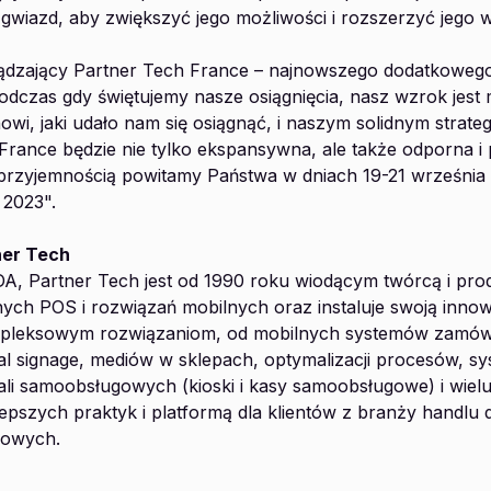
gwiazd, aby zwiększyć jego możliwości i rozszerzyć jego 
ządzający Partner Tech France – najnowszego dodatkoweg
dczas gdy świętujemy nasze osiągnięcia, nasz wzrok jes
wi, jaki udało nam się osiągnąć, i naszym solidnym strate
France będzie nie tylko ekspansywna, ale także odporna i 
 przyjemnością powitamy Państwa w dniach 19-21 września 
 2023".
ner Tech
A, Partner Tech jest od 1990 roku wiodącym twórcą i pr
ych POS i rozwiązań mobilnych oraz instaluje swoją innow
kompleksowym rozwiązaniom, od mobilnych systemów zamó
ital signage, mediów w sklepach, optymalizacji procesów, 
li samoobsługowych (kioski i kasy samoobsługowe) i wiel
epszych praktyk i platformą dla klientów z branży handlu d
lowych.