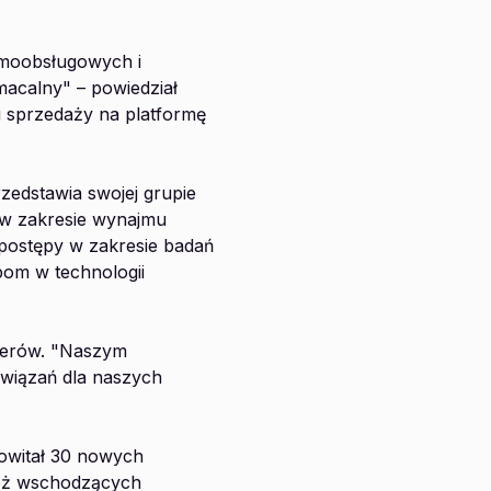
amoobsługowych i
acalny" – powiedział
u sprzedaży na platformę
zedstawia swojej grupie
a w zakresie wynajmu
 postępy w zakresie badań
pom w technologii
tnerów. "Naszym
związań dla naszych
powitał 30 nowych
ież wschodzących