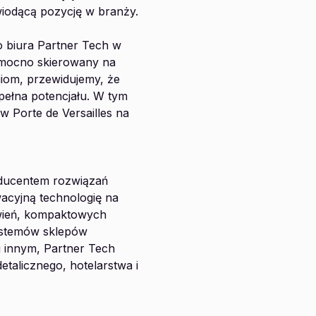
wiodącą pozycję w branży.
o biura Partner Tech w
t mocno skierowany na
giom, przewidujemy, że
pełna potencjału. W tym
w Porte de Versailles na
oducentem rozwiązań
acyjną technologię na
wień, kompaktowych
systemów sklepów
u innym, Partner Tech
etalicznego, hotelarstwa i