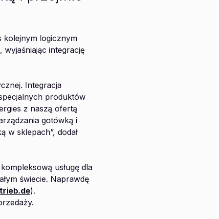
as kolejnym logicznym
 wyjaśniając integrację
znej. Integracja
 specjalnych produktów
rgies z naszą ofertą
arządzania gotówką i
ką w sklepach”, dodał
c kompleksową usługę dla
całym świecie. Naprawdę
rieb.de
).
przedaży.