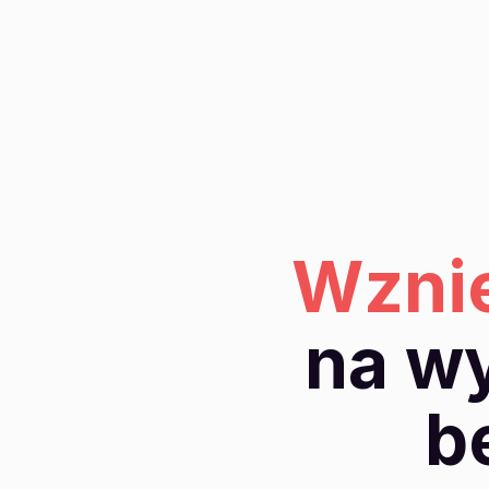
Wznie
na w
b