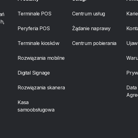
Terminale POS
Centrum usług
Karie
ań
h,
Peryferia POS
Żądanie naprawy
Kont
Terminale kiosków
Centrum pobierania
Ujaw
Rozwiązania mobilne
Waru
Digital Signage
Pryw
Rozwiązania skanera
Data
Agre
Kasa
samoobsługowa