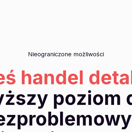
Nieograniczone możliwości
ś handel deta
yższy poziom d
ezproblemow