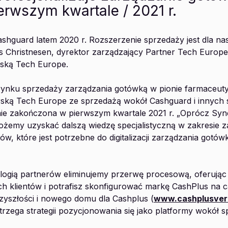
rwszym kwartale / 2021 r.
Cashguard latem 2020 r. Rozszerzenie sprzedaży jest dla n
s Christnesen, dyrektor zarządzający Partner Tech Europe,
rską Tech Europe.
 rynku sprzedaży zarządzania gotówką w pionie farmaceutyc
rską Tech Europe ze sprzedażą wokół Cashguard i innych
nie zakończona w pierwszym kwartale 2021 r. „Oprócz Syne
możemy uzyskać dalszą wiedzę specjalistyczną w zakresie z
ów, które jest potrzebne do digitalizacji zarządzania gotów
hnologią partnerów eliminujemy przerwę procesową, oferują
h klientów i potrafisz skonfigurować markę CashPlus na 
zyszłości i nowego domu dla Cashplus (
www.cashplusvert
rzega strategii pozycjonowania się jako platformy wokół s