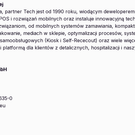
ej
a, partner Tech jest od 1990 roku, wiodącym dewelopere
POS i rozwiązań mobilnych oraz instaluje innowacyjną tech
związaniom, od mobilnych systemów zamawiania, kompak
nakowanie, mediach w sklepie, optymalizacji procesów, sy
samoobsługowych (Kiosk i Self-Rececout) oraz wiele więc
i platformą dla klientów z detalicznych, hospitalizacji i n
mbH
 635-0
.eu