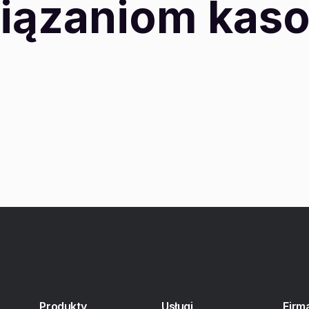
iązaniom ka
Produkty
Usługi
Firm