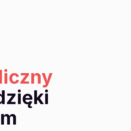
liczny
zięki
ym