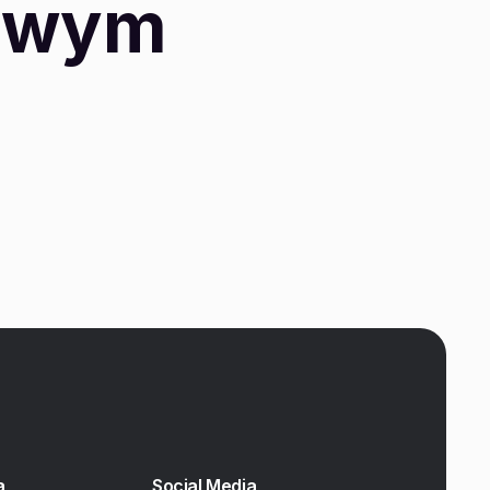
sowym
a
Social Media