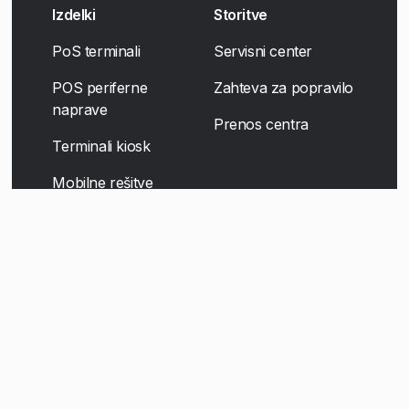
Izdelki
Storitve
PoS terminali
Servisni center
POS periferne
Zahteva za popravilo
naprave
Prenos centra
Terminali kiosk
Mobilne rešitve
Digitalna oznaka
Skenerske rešitve
Self-Checkout
Družba
Kariera