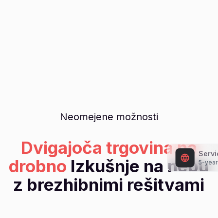
Neomejene možnosti
Dvigajoča trgovina na
Servi
drobno
Izkušnje na nebu
5-year
z brezhibnimi rešitvami