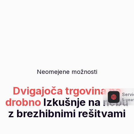
Neomejene možnosti
Dvigajoča trgovina na
Servi
5-year
drobno
Izkušnje na nebu
z brezhibnimi rešitvami