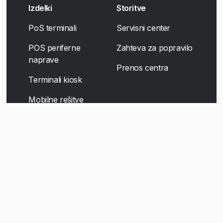
Izdelki
Storitve
PoS terminali
Servisni center
POS periferne
Zahteva za popravilo
naprave
Prenos centra
Terminali kiosk
Mobilne rešitve
Digitalna oznaka
Skenerske rešitve
Self-Checkout
Družba
Kariera