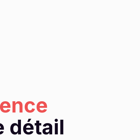
ience
 détail