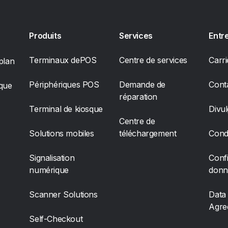
Produits
Services
Entr
Terminaux dePOS
Centre de services
Carri
plan
Périphériques POS
Demande de
Cont
sque
réparation
Terminal de kiosque
Divul
Centre de
Solutions mobiles
téléchargement
Condi
Signalisation
Confi
numérique
donn
Scanner Solutions
Data
Agre
Self-Checkout