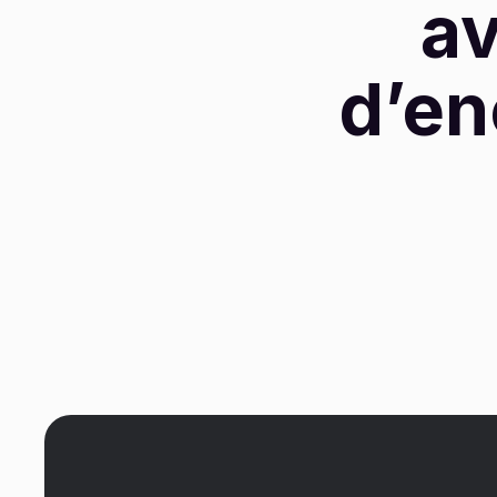
av
d’en