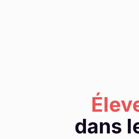
Élev
dans l