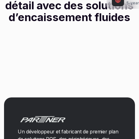
détail avec des solutions
5-year
d’encaissement fluides
Un développeur et fabricant de premier plan