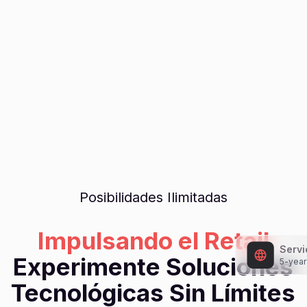
Posibilidades Ilimitadas
Impulsando el Retail
Servi
5-year
Experimente Soluciones
Tecnológicas Sin Límites