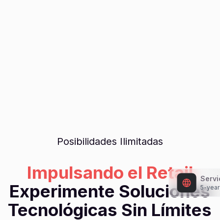
Posibilidades Ilimitadas
Impulsando el Retail
Servi
Experimente Soluciones
5-year
Tecnológicas Sin Límites