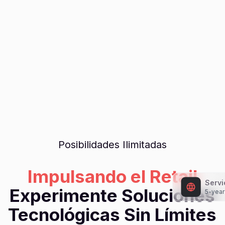
Posibilidades Ilimitadas
Impulsando el Retail
Servi
Experimente Soluciones
5-year
Tecnológicas Sin Límites